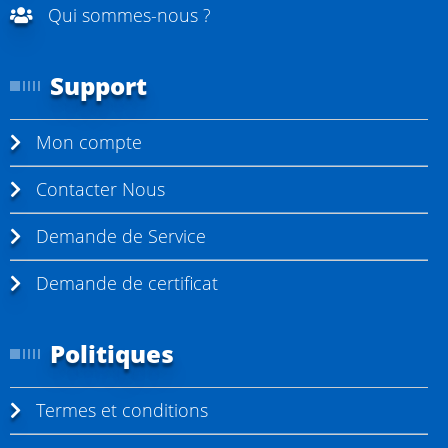
e
Qui sommes-nous ?
l
l
Support
e
m
Mon compte
e
n
Contacter Nous
t
Demande de Service
l
a
Demande de certificat
p
a
Politiques
g
e
Termes et conditions