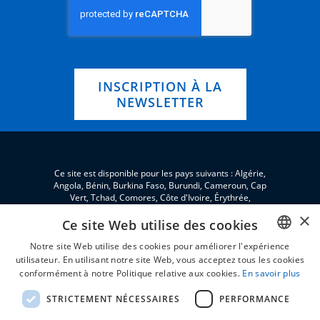
INSCRIPTION À LA
NEWSLETTER
Ce site est disponible pour les pays suivants : Algérie,
Angola, Bénin, Burkina Faso, Burundi, Cameroun, Cap
Vert, Tchad, Comores, Côte d'Ivoire, Érythrée,
eSwatini, Éthiopie, Gabon, Gambie, Ghana, Djibouti,
×
Jordanie, Guinée, Guinée équatoriale, Guinée-Bissau,
Ce site Web utilise des cookies
Kenya, Liban, Libéria, Libye, Madagascar, Malawi,
Notre site Web utilise des cookies pour améliorer l'expérience
Mali, Maroc, Mauritanie, Niger, Nigeria, Palestine,
République centrafricaine, République du Congo,
utilisateur. En utilisant notre site Web, vous acceptez tous les cookies
ENGLISH
République démocratique du Congo, Rwanda, São
conformément à notre Politique relative aux cookies.
En savoir plus
Tomé et Príncipe, Sénégal, Seychelles, Sierra Leone,
FRENCH
Somalie, Soudan, Soudan du Sud, Tanzanie, Togo,
STRICTEMENT NÉCESSAIRES
PERFORMANCE
Tunisie, Ouganda et Zambie.