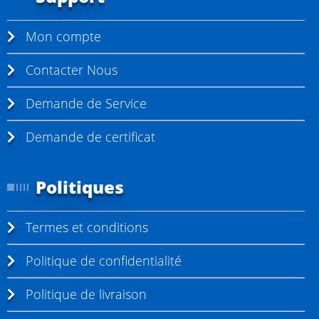
e
m
Mon compte
e
n
Contacter Nous
t
Demande de Service
l
a
Demande de certificat
p
a
Politiques
g
e
Termes et conditions
Politique de confidentialité
Politique de livraison