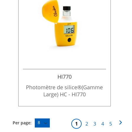
HI770
Photomètre de silice®(Gamme
Large) HC - HI770
P
P
S
Per page:
V
P
P
P
P
1
2
3
4
5
a
a
u