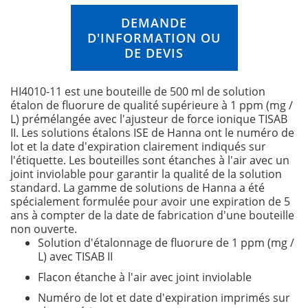
n
DEMANDE
g
D'INFORMATION OU
o
f
DE DEVIS
t
h
HI4010-11 est une bouteille de 500 ml de solution
e
étalon de fluorure de qualité supérieure à 1 ppm (mg /
i
L) prémélangée avec l'ajusteur de force ionique TISAB
m
II. Les solutions étalons ISE de Hanna ont le numéro de
a
lot et la date d'expiration clairement indiqués sur
g
l'étiquette. Les bouteilles sont étanches à l'air avec un
e
joint inviolable pour garantir la qualité de la solution
s
standard. La gamme de solutions de Hanna a été
g
spécialement formulée pour avoir une expiration de 5
a
ans à compter de la date de fabrication d'une bouteille
l
non ouverte.
l
Solution d'étalonnage de fluorure de 1 ppm (mg /
e
L) avec TISAB II
r
y
Flacon étanche à l'air avec joint inviolable
Numéro de lot et date d'expiration imprimés sur