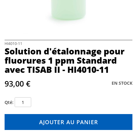
h
e
i
m
a
g
e
s
S
HI4010-11
Solution d'étalonnage pour
g
k
a
i
fluorures 1 ppm Standard
l
p
avec TISAB II - HI4010-11
l
t
e
o
r
t
93,00 €
EN STOCK
y
h
e
b
Qté
e
g
i
AJOUTER AU PANIER
n
n
i